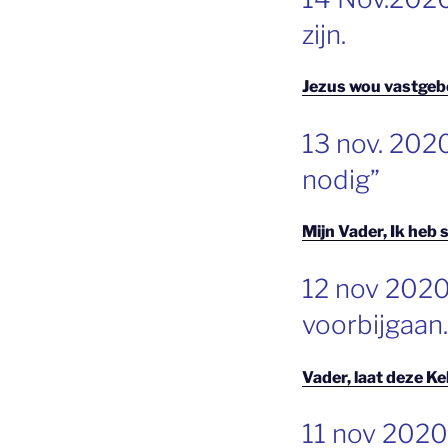
OP
zijn.
Jezus wou vastgeb
GEPLAATST
13 nov. 2020
OP
nodig”
Mijn Vader, Ik heb
GEPLAATST
12 nov 2020 
OP
voorbijgaan.
Vader, laat deze K
GEPLAATST
11 nov 2020 
OP