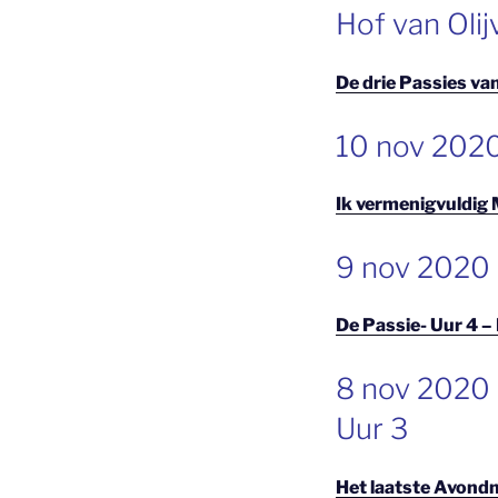
Hof van Olij
De drie Passies va
GEPLAATST
10 nov 2020 
OP
Ik vermenigvuldig 
GEPLAATST
9 nov 2020 
OP
De Passie- Uur 4 
GEPLAATST
8 nov 2020 
OP
Uur 3
Het laatste Avond