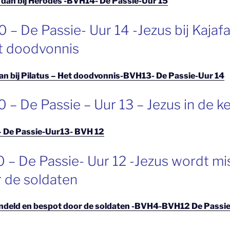
en dan bij Herodes -BVH14- De Passie-Uur 15
– De Passie- Uur 14 -Jezus bij Kajafas
et doodvonnis
 dan bij Pilatus – Het doodvonnis-BVH13- De Passie-Uur 14
 – De Passie – Uur 13 – Jezus in de k
 – De Passie-Uur13- BVH 12
 – De Passie- Uur 12 -Jezus wordt m
 de soldaten
ndeld en bespot door de soldaten -BVH4-BVH12 De Passie