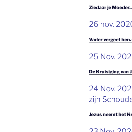
Ziedaar je Moeder.
GEPLAATST
26 nov. 202
OP
Vader vergeef hen
GEPLAATST
25 Nov. 2020
OP
De Kruisiging van 
GEPLAATST
24 Nov. 202
OP
zijn Schoud
Jezus neemt het Kr
GEPLAATST
23 Nov. 202