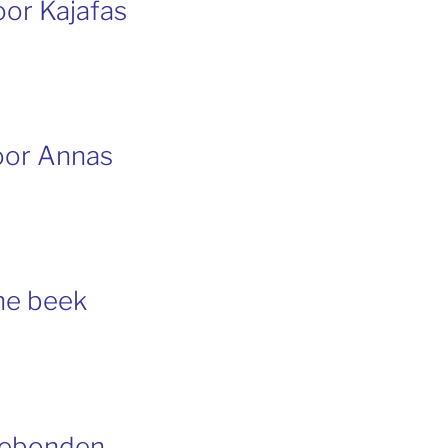
oor Kajafas
oor Annas
the beek
tgebonden