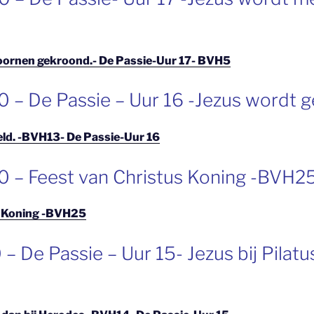
oornen gekroond.- De Passie-Uur 17- BVH5
0 – De Passie – Uur 16 -Jezus wordt g
eld. -BVH13- De Passie-Uur 16
0 – Feest van Christus Koning -BVH2
s Koning -BVH25
– De Passie – Uur 15- Jezus bij Pilatus