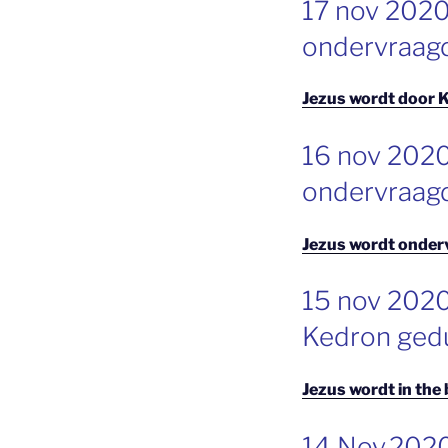
17 nov 2020
OP
ondervraagd
Jezus wordt door K
GEPLAATST
16 nov 2020
OP
ondervraagd
Jezus wordt onder
GEPLAATST
15 nov 2020
OP
Kedron ged
Jezus wordt in the
GEPLAATST
14 Nov.2020