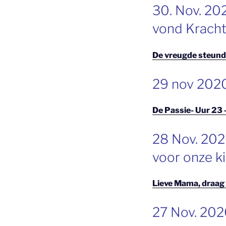
30. Nov. 20
vond Kracht
De vreugde steunde
GEPLAATST
29 nov 2020
OP
De Passie- Uur 23 
GEPLAATST
28 Nov. 202
OP
voor onze k
Lieve Mama, draag 
GEPLAATST
27 Nov. 2020
OP