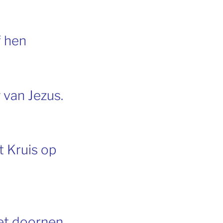
f hen
 van Jezus.
t Kruis op
met doornen