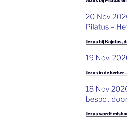
Jezus bij Pilatus 
GEPLAATST
20 Nov 2020 
OP
Pilatus – H
Jezus bij Kajafas,
GEPLAATST
19 Nov. 2020
OP
Jezus in de kerker
GEPLAATST
18 Nov 2020
OP
bespot door
Jezus wordt misha
GEPLAATST