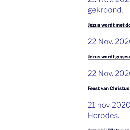
OP
gekroond.
Jezus wordt met d
GEPLAATST
22 Nov. 202
OP
Jezus wordt geges
GEPLAATST
22 Nov. 202
OP
Feest van Christu
GEPLAATST
21 nov 2020 
OP
Herodes.