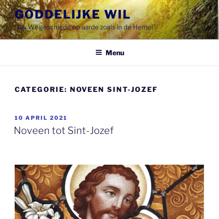
Spring
GODDELIJKE WIL
naar
"Uw Wil geschiede op aarde zoals in de Hemel"
de
inhoud
Menu
CATEGORIE:
NOVEEN SINT-JOZEF
GEPLAATST
10 APRIL 2021
OP
Noveen tot Sint-Jozef