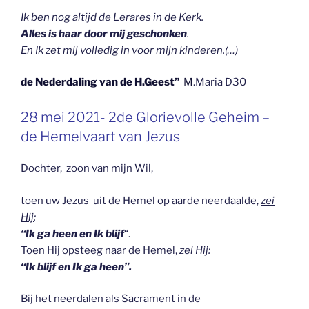
Ik ben nog altijd de Lerares in de Kerk.
Alles is haar door mij geschonken
.
En Ik zet mij volledig in voor mijn kinderen.(…)
de Nederdaling van de H.Geest”
M
.Maria D30
GEPLAATST
28 mei 2021- 2de Glorievolle Geheim –
OP
de Hemelvaart van Jezus
Dochter, zoon van mijn Wil,
toen uw Jezus uit de Hemel op aarde neerdaalde,
zei
Hij
:
“Ik ga heen en Ik blijf
“.
Toen Hij opsteeg naar de Hemel,
zei Hij
:
“Ik blijf en Ik ga heen”.
Bij het neerdalen als Sacrament in de