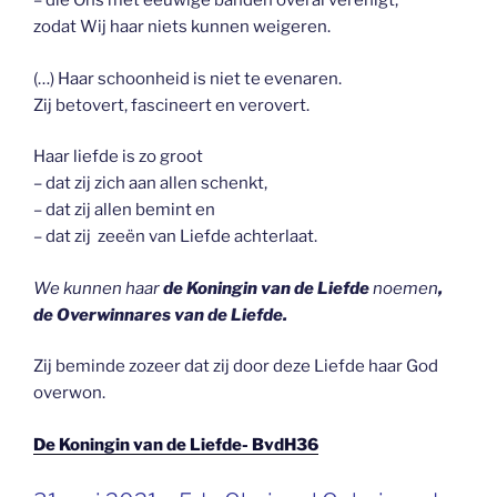
– die Ons met eeuwige banden overal verenigt,
zodat Wij haar niets kunnen weigeren.
(…) Haar schoonheid is niet te evenaren.
Zij betovert, fascineert en verovert.
Haar liefde is zo groot
– dat zij zich aan allen schenkt,
– dat zij allen bemint en
– dat zij zeeën van Liefde achterlaat.
We kunnen haar
de Koningin van de Liefde
noemen
,
de Overwinnares van de Liefde.
Zij beminde zozeer dat zij door deze Liefde haar God
overwon.
De Koningin van de Liefde- BvdH36
GEPLAATST