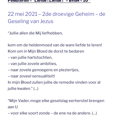
Pinksteren – “Liefde ! Liefde !” – BvdH – 10 “
GEPLAATST
22 mei 2021 – 2de droevige Geheim – de
OP
Geseling van Jezus
“Jullie allen die Mij liefhebben,
kom om de heldenmoed van de ware liefde te leren!
Kom om in Mijn Bloed de dorst te bedaren
– van jullie hartstochten,
– van jullie zovele ambities,
– naar zovele genoegens en pleziertjes,
– naar zoveel sensualiteit!
In mijn Bloed zullen jullie de remedie vinden voor al
jullie kwalen.” (…)
“Mijn Vader, moge elke geselslag eerherstel brengen
aan U
– voor elke soort zonde – de ene na de andere. (…)