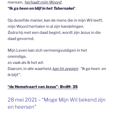
mensen,
herhaalt mijn Woord
:
“Ik ga heen en blijf in het Tabernakel
“.
Op dezelfde manier, kan de mens die in mijn Wil leeft,
mijn Woord herhalen in al zijn handelingen.
Zodra hij met een daad begint, wordt zijn Jezus in die
daad gevormd.
Mijn Leven kan zich vermenigvuldigen in het
oneindige,
zo vaak als Ik het wil.
Daarom, in alle waarheid,
kan hij zeggen
:
“Ik ga heen en
ik blijf”.
“de Hemelvaart van Jezus”- BvdH- 35
GEPLAATST
28 mei 2021 – “Moge Mijn Wil bekend zijn
OP
en heersen”