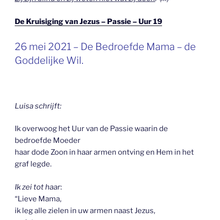
De Kruisiging van Jezus – Passie – Uur 19
GEPLAATST
26 mei 2021 – De Bedroefde Mama – de
OP
Goddelijke Wil.
Luisa schrijft:
Ik overwoog het Uur van de Passie waarin de
bedroefde Moeder
haar dode Zoon in haar armen ontving en Hem in het
graf legde.
Ik zei tot haar
:
“Lieve Mama,
ik leg alle zielen in uw armen naast Jezus,