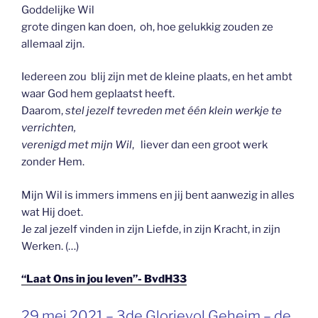
Goddelijke Wil
grote dingen kan doen, oh, hoe gelukkig zouden ze
allemaal zijn.
Iedereen zou blij zijn met de kleine plaats, en het ambt
waar God hem geplaatst heeft.
Daarom,
stel jezelf tevreden met één klein werkje te
verrichten,
verenigd met mijn Wil
, liever dan een groot werk
zonder Hem.
Mijn Wil is immers immens en jij bent aanwezig in alles
wat Hij doet.
Je zal jezelf vinden in zijn Liefde, in zijn Kracht, in zijn
Werken. (…)
“Laat Ons in jou leven”- BvdH33
GEPLAATST
29 mei 2021 – 3de Glorievol Geheim – de