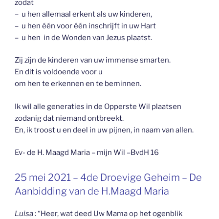
zodat
– u hen allemaal erkent als uw kinderen,
– u hen één voor één inschrijft in uw Hart
– u hen in de Wonden van Jezus plaatst.
Zij zijn de kinderen van uw immense smarten.
En dit is voldoende voor u
om hen te erkennen en te beminnen.
Ik wil alle generaties in de Opperste Wil plaatsen
zodanig dat niemand ontbreekt.
En, ik troost u en deel in uw pijnen, in naam van allen.
Ev- de H. Maagd Maria – mijn Wil –BvdH 16
GEPLAATST
25 mei 2021 – 4de Droevige Geheim – De
OP
Aanbidding van de H.Maagd Maria
Luisa
: “Heer, wat deed Uw Mama op het ogenblik