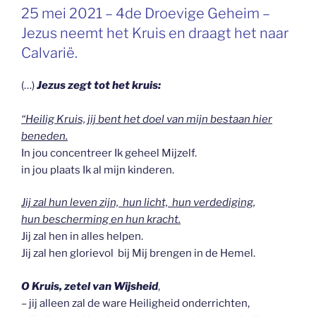
GEPLAATST
25 mei 2021 – 4de Droevige Geheim –
OP
Jezus neemt het Kruis en draagt het naar
Calvarië.
(…)
Jezus zegt tot het kruis:
“Heilig Kruis, jij bent het doel van mijn bestaan hier
beneden.
In jou concentreer Ik geheel Mijzelf.
in jou plaats Ik al mijn kinderen.
Jij zal hun leven zijn, hun licht, hun verdediging,
hun bescherming en hun kracht.
Jij zal hen in alles helpen.
Jij zal hen glorievol bij Mij brengen in de Hemel.
O Kruis, zetel van Wijsheid
,
– jij alleen zal de ware Heiligheid onderrichten,