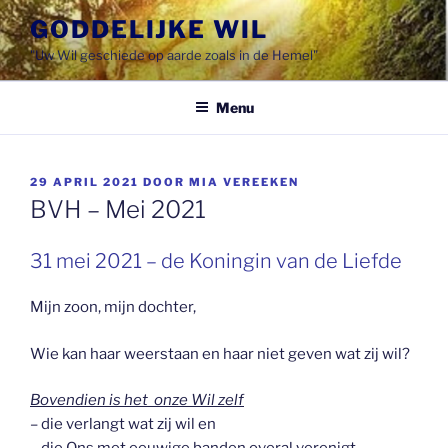
Spring
GODDELIJKE WIL
naar
"Uw Wil geschiede op aarde zoals in de Hemel"
de
inhoud
Menu
GEPLAATST
29 APRIL 2021
DOOR
MIA VEREEKEN
OP
BVH – Mei 2021
31 mei 2021 – de Koningin van de Liefde
Mijn zoon, mijn dochter,
Wie kan haar weerstaan en haar niet geven wat zij wil?
Bovendien is het onze Wil zelf
– die verlangt wat zij wil en