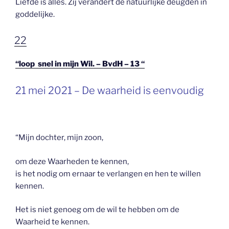
Liefde is alles. Zij verandert de natuurlijke deugden in
goddelijke.
GEPLAATST
22
OP
“loop snel in mijn Wil. – BvdH – 13 “
GEPLAATST
21 mei 2021 – De waarheid is eenvoudig
OP
“Mijn dochter, mijn zoon,
om deze Waarheden te kennen,
is het nodig om ernaar te verlangen en hen te willen
kennen.
Het is niet genoeg om de wil te hebben om de
Waarheid te kennen.