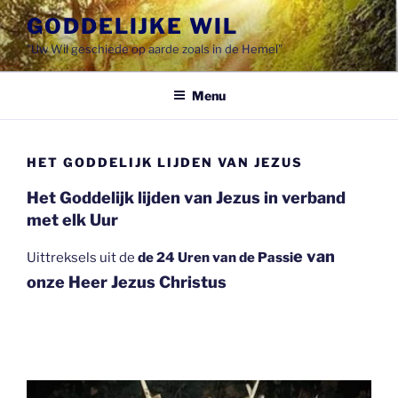
Spring
GODDELIJKE WIL
naar
"Uw Wil geschiede op aarde zoals in de Hemel"
de
inhoud
Menu
HET GODDELIJK LIJDEN VAN JEZUS
Het Goddelijk lijden van Jezus
in verband
met elk Uur
e van
Uittreksels uit de
de 24 Uren van de Passi
onze Heer Jezus Christus