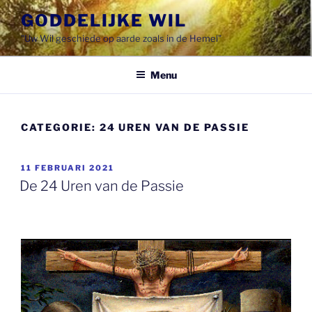
Spring
GODDELIJKE WIL
naar
"Uw Wil geschiede op aarde zoals in de Hemel"
de
inhoud
Menu
CATEGORIE:
24 UREN VAN DE PASSIE
GEPLAATST
11 FEBRUARI 2021
OP
De 24 Uren van de Passie