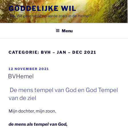
Spring
GODDELIJKE WIL
naar
"Uw Wil geschiede op aarde zoals in de Hemel"
de
inhoud
Menu
CATEGORIE:
BVH – JAN – DEC 2021
GEPLAATST
12 NOVEMBER 2021
OP
BVHemel
De mens tempel van God en God Tempel
van de ziel
Mijn dochter, mijn zoon,
de mens als tempel van God,