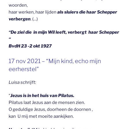
woorden,
haar werken, haar lijden
als sluiers die haar Schepper
verbergen
. (…)
“De ziel die in mijn Wil leeft, verbergt haar Schepper
“
BvdH 23 -2 okt 1927
GEPLAATST
17 nov 2021 – “Mijn kind, echo mijn
OP
eerherstel”
Luisa schrijft:
“
Jezus is in het huis van Pilatus.
Pilatus laat Jezus aan de mensen zien.
O geduldige Jezus, doorheen de doornen ,
kan U mij met moeite aankijken.