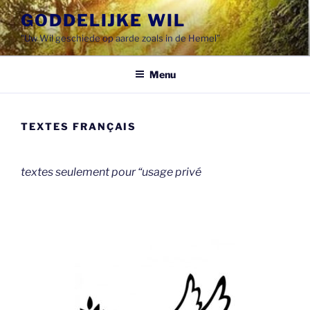
Spring
GODDELIJKE WIL
naar
"Uw Wil geschiede op aarde zoals in de Hemel"
de
inhoud
Menu
TEXTES FRANÇAIS
textes seulement pour “usage privé