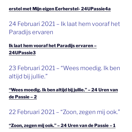
erstel met Mijn eigen Eerherstel- 24UPassie4a
GEPLAATST
24 Februari 2021 – Ik laat hem vooraf het
OP
Paradijs ervaren
Ik laat hem vooraf het Paradijs ervaren –
24UPassie3
GEPLAATST
23 Februari 2021 – “Wees moedig. Ik ben
OP
altijd bij jullie.”
“Wees moedig. Ik ben altijd bij jullie.” – 24 Uren van
de Passie – 2
GEPLAATST
22 Februari 2021 – “Zoon, zegen mij ook.”
OP
“Zoon, zegen mij ook.” – 24 Uren van de Passie – 1