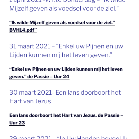
OP
Mijzelf geven als voedsel voor de ziel.”
“Ik wilde Mijzelf geven als voedsel voor de ziel.”
BVH14.pdf”
GEPLAATST
31 maart 2021 – “Enkel uw Pijnen en uw
OP
Lijden kunnen mij het leven geven.”
“Enkel uw Pijnen en uw Lijden kunnen mij het leven
geven.” de Passie – Uur 24
GEPLAATST
30 maart 2021- Een lans doorboort het
OP
Hart van Jezus.
Een lans doorboort het Hart van Jezus. de Passie –
Uur 23
GEPLAATST
29 maart 2021 – “In Uw Handen beveel Ik