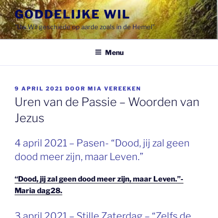
Spring
GODDELIJKE WIL
naar
"Uw Wil geschiede op aarde zoals in de Hemel"
de
inhoud
Menu
GEPLAATST
9 APRIL 2021
DOOR
MIA VEREEKEN
OP
Uren van de Passie – Woorden van
Jezus
4 april 2021 – Pasen- “Dood, jij zal geen
dood meer zijn, maar Leven.”
“Dood, jij zal geen dood meer zijn, maar Leven.”-
Maria dag28.
GEPLAATST
3 april 2021 – Stille Zaterdag – “Zelfs de