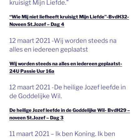
kruisigt Mijn Liefde.”
“Wie Mij niet liefheeft kruisigt Mijn Liefde”-BvdH32-
Noveen St.Jozef – Dag 4
GEPLAATST
12 maart 2021 -Wij worden steeds na
OP
alles en iedereen geplaatst
Wij worden steeds na alles en iedereen geplaatst-
24U Passie Uur 16a
GEPLAATST
12 maart 2021 -De heilige Jozef leefde in
OP
de Goddelijke Wil.
De heilige Jozef leefde in de Goddelijke Wil- BvdH29 –
noveen St.Jozef – Dag 3
GEPLAATST
11 maart 2021 – Ik ben Koning. Ik ben
OP