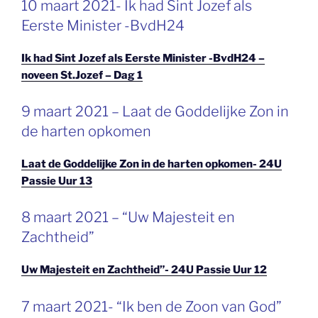
10 maart 2021- Ik had Sint Jozef als
OP
Eerste Minister -BvdH24
Ik had Sint Jozef als Eerste Minister -BvdH24 –
noveen St.Jozef – Dag 1
GEPLAATST
9 maart 2021 – Laat de Goddelijke Zon in
OP
de harten opkomen
Laat de Goddelijke Zon in de harten opkomen- 24U
Passie Uur 13
GEPLAATST
8 maart 2021 – “Uw Majesteit en
OP
Zachtheid”
Uw Majesteit en Zachtheid”- 24U Passie Uur 12
GEPLAATST
7 maart 2021- “Ik ben de Zoon van God”
OP