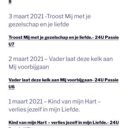
8
GEPLAATST
3 maart 2021 -Troost Mij met je
OP
gezelschap en je liefde
Troost Mij met je gezelschap en je liefde.- 24U Passie
U7
GEPLAATST
2 maart 2021 – Vader laat deze kelk aan
OP
Mij voorbijgaan
Vader laat deze kelk aan Mij voorbijgaan- 24U Passie
U6
GEPLAATST
1 maart 2021 – Kind van mijn Hart –
OP
verlies jezelf in mijn Liefde.
Kind van mijn Hart – verlies jezelf in mijn Liefde.- 24U