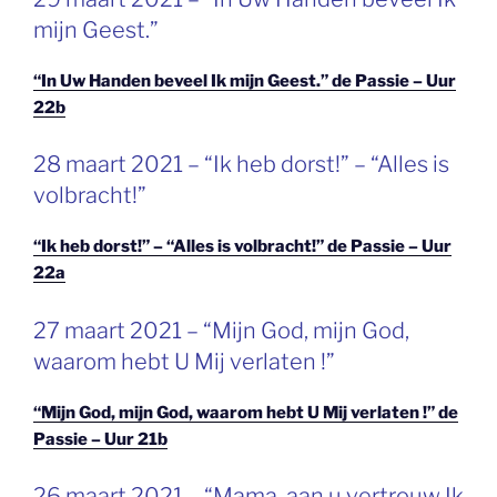
OP
mijn Geest.”
“In Uw Handen beveel Ik mijn Geest.” de Passie – Uur
22b
GEPLAATST
28 maart 2021 – “Ik heb dorst!” – “Alles is
OP
volbracht!”
“Ik heb dorst!” – “Alles is volbracht!” de Passie – Uur
22a
GEPLAATST
27 maart 2021 – “Mijn God, mijn God,
OP
waarom hebt U Mij verlaten !”
“Mijn God, mijn God, waarom hebt U Mij verlaten !” de
Passie – Uur 21b
GEPLAATST
26 maart 2021 – “Mama, aan u vertrouw Ik