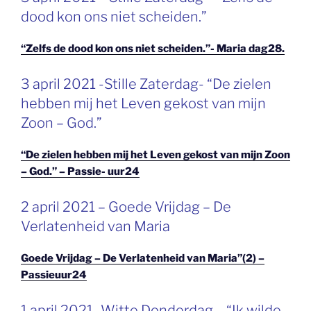
OP
dood kon ons niet scheiden.”
“Zelfs de dood kon ons niet scheiden.”- Maria dag28.
GEPLAATST
3 april 2021 -Stille Zaterdag- “De zielen
OP
hebben mij het Leven gekost van mijn
Zoon – God.”
“De zielen hebben mij het Leven gekost van mijn Zoon
– God.” – Passie- uur24
GEPLAATST
2 april 2021 – Goede Vrijdag – De
OP
Verlatenheid van Maria
Goede Vrijdag – De Verlatenheid van Maria”(2) –
Passieuur24
GEPLAATST
1 april 2021 -Witte Donderdag – “Ik wilde