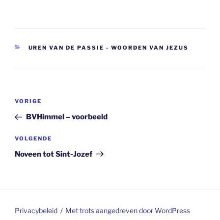
CATEGORIEËN
UREN VAN DE PASSIE - WOORDEN VAN JEZUS
Berichtnavigatie
Vorig
VORIGE
bericht
BVHimmel – voorbeeld
Volgend
VOLGENDE
bericht
Noveen tot Sint-Jozef
Privacybeleid
Met trots aangedreven door WordPress