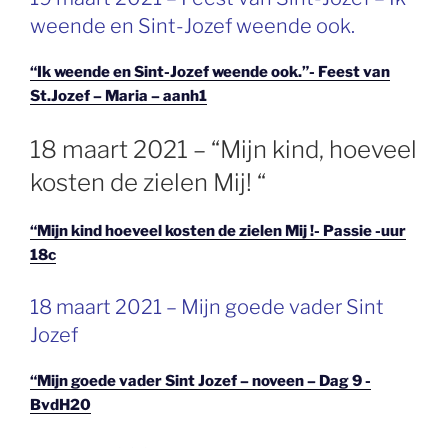
OP
weende en Sint-Jozef weende ook.
“Ik weende en Sint-Jozef weende ook.”- Feest van
St.Jozef – Maria – aanh1
GEPLAATST
18 maart 2021 – “Mijn kind, hoeveel
OP
kosten de zielen Mij! “
“Mijn kind hoeveel kosten de zielen Mij !- Passie -uur
18c
GEPLAATST
18 maart 2021 – Mijn goede vader Sint
OP
Jozef
“Mijn goede vader Sint Jozef – noveen – Dag 9 -
BvdH20
GEPLAATST