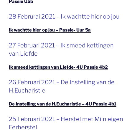
Passie U5b
GEPLAATST
28 Februrai 2021 – Ik wachtte hier op jou
OP
Ik wachtte hier op jou – Passie- Uur 5a
GEPLAATST
27 Februari 2021 – Ik smeed kettingen
OP
van Liefde
Ik smeed kettingen van Liefde- 4U Passie 4b2
GEPLAATST
26 Februari 2021 – De Instelling van de
OP
H.Eucharistie
De Instelling van de H.Eucharistie – 4U Passie 4b1
GEPLAATST
25 Februari 2021 – Herstel met Mijn eigen
OP
Eerherstel