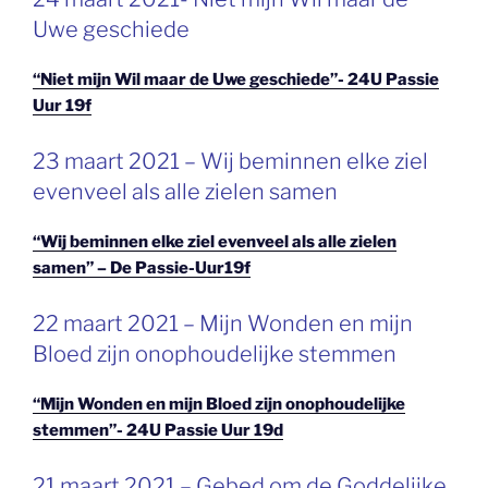
OP
Uwe geschiede
“Niet mijn Wil maar de Uwe geschiede”- 24U Passie
Uur 19f
GEPLAATST
23 maart 2021 – Wij beminnen elke ziel
OP
evenveel als alle zielen samen
“Wij beminnen elke ziel evenveel als alle zielen
samen” – De Passie-Uur19f
GEPLAATST
22 maart 2021 – Mijn Wonden en mijn
OP
Bloed zijn onophoudelijke stemmen
“Mijn Wonden en mijn Bloed zijn onophoudelijke
stemmen”- 24U Passie Uur 19d
GEPLAATST
21 maart 2021 – Gebed om de Goddelijke