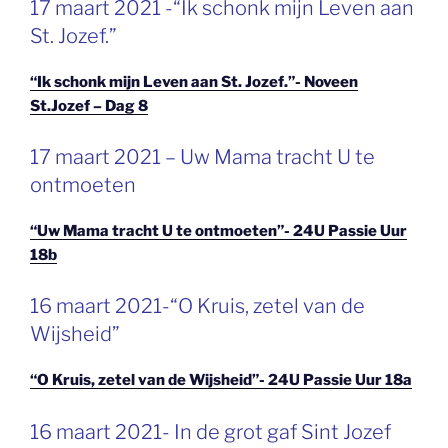
17 maart 2021 -“Ik schonk mijn Leven aan
OP
St. Jozef.”
“Ik schonk mijn Leven aan St. Jozef.”- Noveen
St.Jozef – Dag 8
GEPLAATST
17 maart 2021 – Uw Mama tracht U te
OP
ontmoeten
“Uw Mama tracht U te ontmoeten”- 24U Passie Uur
18b
GEPLAATST
16 maart 2021-“O Kruis, zetel van de
OP
Wijsheid”
“O Kruis, zetel van de Wijsheid”- 24U Passie Uur 18a
GEPLAATST
16 maart 2021- In de grot gaf Sint Jozef
OP