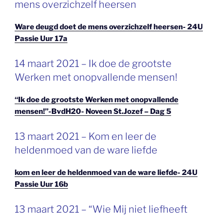
mens overzichzelf heersen
Ware deugd doet de mens overzichzelf heersen- 24U
Passie Uur 17a
GEPLAATST
14 maart 2021 – Ik doe de grootste
OP
Werken met onopvallende mensen!
“Ik doe de grootste Werken met onopvallende
mensen!”-BvdH20- Noveen St.Jozef – Dag 5
GEPLAATST
13 maart 2021 – Kom en leer de
OP
heldenmoed van de ware liefde
kom en leer de heldenmoed van de ware liefde- 24U
Passie Uur 16b
GEPLAATST
13 maart 2021 – “Wie Mij niet liefheeft
OP