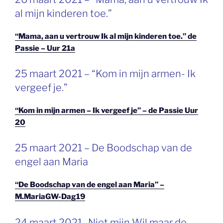
OP
al mijn kinderen toe.”
“Mama, aan u vertrouw Ik al mijn kinderen toe.” de
Passie – Uur 21a
GEPLAATST
25 maart 2021 – “Kom in mijn armen- Ik
OP
vergeef je.”
“Kom in mijn armen – Ik vergeef je” – de Passie Uur
20
GEPLAATST
25 maart 2021 – De Boodschap van de
OP
engel aan Maria
“De Boodschap van de engel aan Maria” –
M.MariaGW-Dag19
GEPLAATST
24 maart 2021- Niet mijn Wil maar de